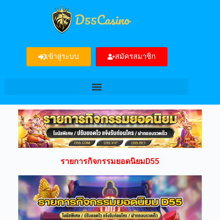
เข้าสู่ระบบ
สมัครสมาชิก
รายการกิจกรรมยอดนิยมD55